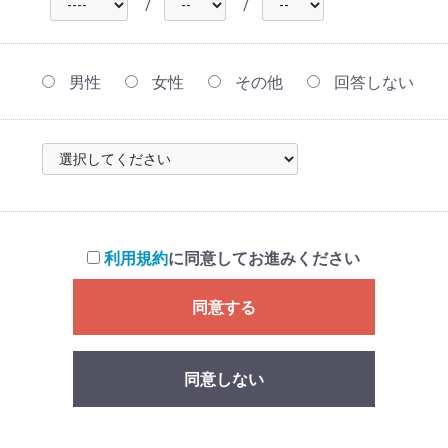
/
/
男性
女性
その他
回答しない
利用規約
に同意してお進みください
同意する
同意しない